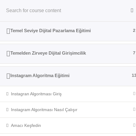
Any Questions?
(800) 123-4567
Ev
Courses
YZDYDO
Temel Seviye Dijital Pazarlama Eğitimi
2
Temelden Zirveye Dijital Girişimcilik
Home
Courses
7
Instagram Algoritma Eğitimi
1
Instagran Algoritması Giriş
Instagram Algoritması Nasıl Çalışır
Amacı Keşfedin