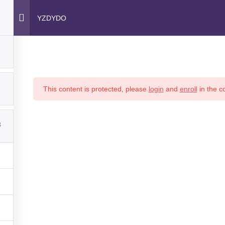
porto@portotheme.com
YZDYDO
YZDYDO
Home
About Us
Cours
This content is protected, please
login
and
enroll
in the co
3