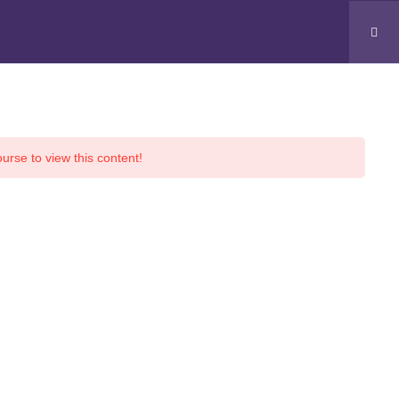
Oturum Aç
es
Instructors
Blog
Contact Us
urse to view this content!