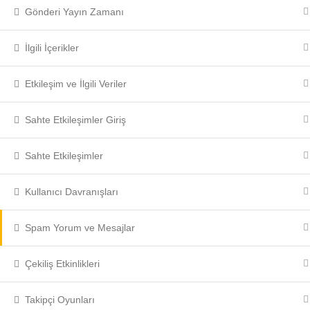
Gönderi Yayın Zamanı
İlgili İçerikler
Etkileşim ve İlgili Veriler
Sahte Etkileşimler Giriş
Sahte Etkileşimler
Kullanıcı Davranışları
About Us
Spam Yorum ve Mesajlar
Porto Education
123 Porto Blvd, S
Çekiliş Etkinlikleri
Porto Education. © 2026. All
Rights Reserved
New York, NY
Takipçi Oyunları
Phone:
123-456-7